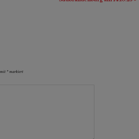
d mit
*
markiert