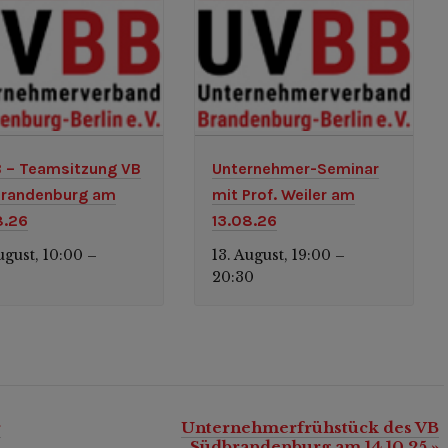
 – Teamsitzung VB
Unternehmer-Seminar
randenburg am
mit Prof. Weiler am
8.26
13.08.26
ugust, 10:00
13. August, 19:00
–
–
0
20:30
r
Unternehmerfrühstück des VB
Südbrandenburg am 14.10.25
»