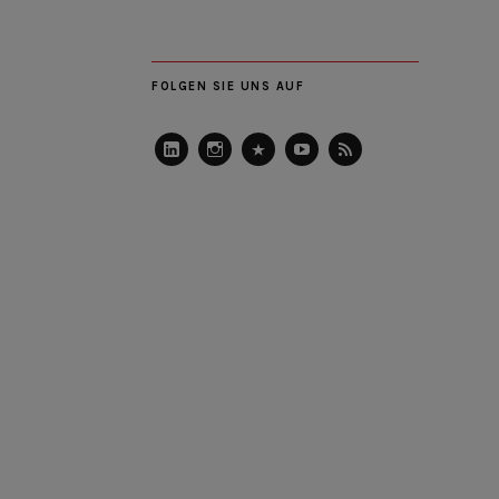
FOLGEN SIE UNS AUF
LinkedIn
Instagram
Slideshare
Youtube
RSS
Feed