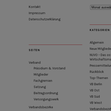
Rückblick
Kontakt
Impressum
Datenschutzerklärung
KATEGORIEN
Allgemein
Neue Mitgliede
SEITEN
NUVO – Das os
Wirtschaftsm
Verband
Pressemitteilu
Präsidium & Vorstand
Rückblick
Mitglieder
Top-Themen
Fachgremien
VB Berlin
Satzung
VB Ost
Beitragsordnung
VB Süd
Versorgungswerk
VB West
Verbandsbezirke
Verbandsbezir