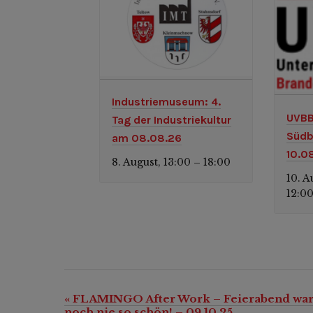
Industriemuseum: 4.
UVBB
Tag der Industriekultur
Südb
am 08.08.26
10.0
8. August, 13:00
18:00
–
10. A
12:0
«
FLAMINGO After Work – Feierabend wa
Veranstaltung-
noch nie so schön! – 09.10.25