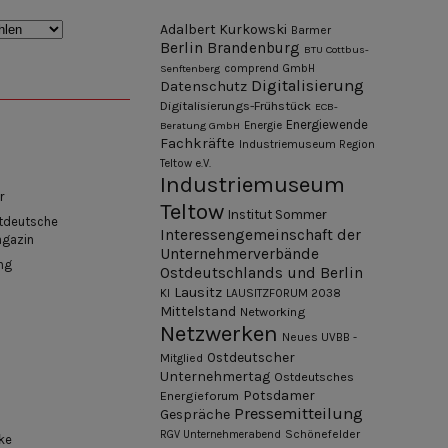
Adalbert Kurkowski
Barmer
Berlin
Brandenburg
BTU Cottbus-
Senftenberg
comprend GmbH
Digitalisierung
Datenschutz
Digitalisierungs-Frühstück
ECB-
Energiewende
Beratung GmbH
Energie
Fachkräfte
Industriemuseum Region
Teltow e.V.
Industriemuseum
r
Teltow
Institut Sommer
tdeutsche
Interessengemeinschaft der
agazin
Unternehmerverbände
ng
Ostdeutschlands und Berlin
Lausitz
KI
LAUSITZFORUM 2038
Mittelstand
Networking
Netzwerken
Neues UVBB -
Ostdeutscher
Mitglied
Unternehmertag
Ostdeutsches
Potsdamer
Energieforum
Pressemitteilung
Gespräche
Schönefelder
RGV Unternehmerabend
ke