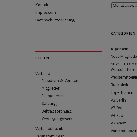
Rückblick
Kontakt
Impressum
Datenschutzerklärung
KATEGORIEN
Allgemein
Neue Mitgliede
SEITEN
NUVO – Das os
Wirtschaftsm
Verband
Pressemitteilu
Präsidium & Vorstand
Rückblick
Mitglieder
Top-Themen
Fachgremien
VB Berlin
Satzung
VB Ost
Beitragsordnung
VB Süd
Versorgungswerk
VB West
Verbandsbezirke
Verbandsbezir
Veranstaltungen