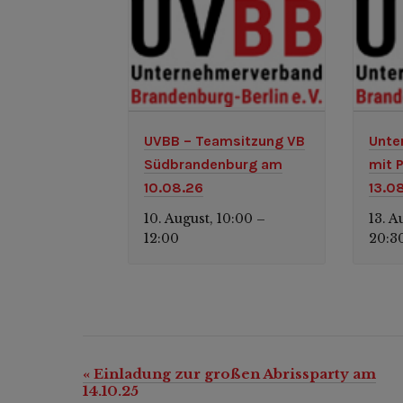
UVBB – Teamsitzung VB
Unte
Südbrandenburg am
mit 
10.08.26
13.0
10. August, 10:00
13. A
–
12:00
20:3
«
Einladung zur großen Abrissparty am
Veranstaltung-
14.10.25
Navigation