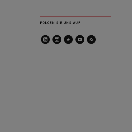
FOLGEN SIE UNS AUF
LinkedIn
Instagram
Slideshare
Youtube
RSS
Feed