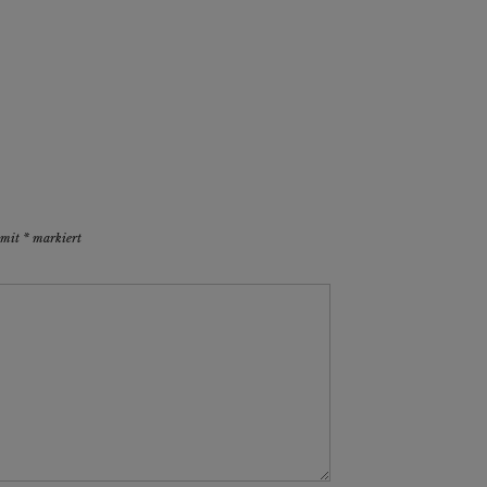
d mit
*
markiert