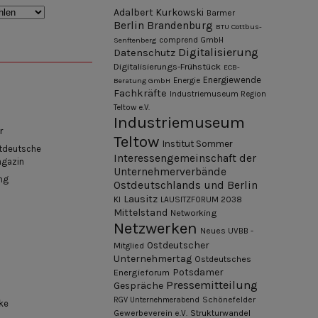
Adalbert Kurkowski
Barmer
Berlin
Brandenburg
BTU Cottbus-
Senftenberg
comprend GmbH
Digitalisierung
Datenschutz
Digitalisierungs-Frühstück
ECB-
Energiewende
Beratung GmbH
Energie
Fachkräfte
Industriemuseum Region
Teltow e.V.
Industriemuseum
r
Teltow
Institut Sommer
tdeutsche
Interessengemeinschaft der
agazin
Unternehmerverbände
ng
Ostdeutschlands und Berlin
Lausitz
KI
LAUSITZFORUM 2038
Mittelstand
Networking
Netzwerken
Neues UVBB -
Ostdeutscher
Mitglied
Unternehmertag
Ostdeutsches
Potsdamer
Energieforum
Pressemitteilung
Gespräche
Schönefelder
RGV Unternehmerabend
ke
Gewerbeverein e.V.
Strukturwandel