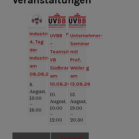
Veranstaltungen
Industriemuseum:
UVBB
Unternehmer-
4. Tag
–
Seminar
der
Teamsitzung
mit
Industriekultur
VB
Prof.
am
Südbrandenburg
Weiler
08.08.26
am
am
10.08.26
13.08.26
8.
August,
10.
13.
13:00
August,
August,
–
10:00
19:00
18:00
–
–
12:00
20:30
Veranstaltung-
«
Seminar