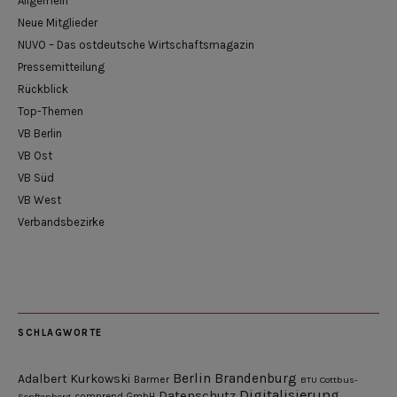
Allgemein
Neue Mitglieder
NUVO – Das ostdeutsche Wirtschaftsmagazin
Pressemitteilung
Rückblick
Top-Themen
VB Berlin
VB Ost
VB Süd
VB West
Verbandsbezirke
SCHLAGWORTE
Berlin
Brandenburg
Adalbert Kurkowski
Barmer
BTU Cottbus-
Digitalisierung
Datenschutz
Senftenberg
comprend GmbH