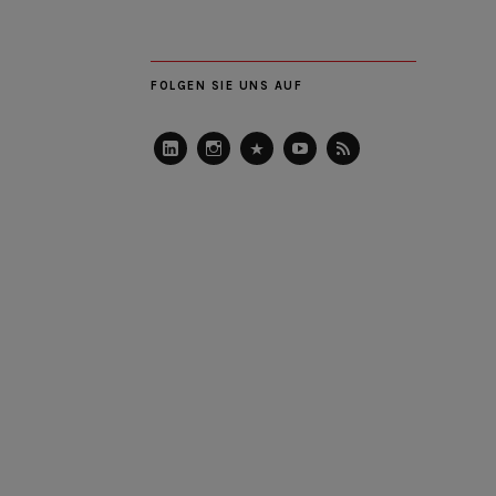
FOLGEN SIE UNS AUF
LinkedIn
Instagram
Slideshare
Youtube
RSS
Feed