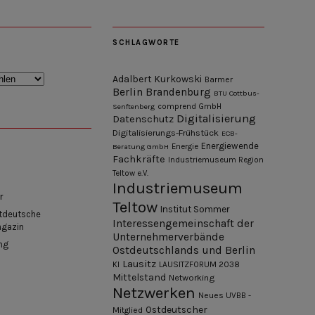
SCHLAGWORTE
Adalbert Kurkowski
Barmer
Berlin
Brandenburg
BTU Cottbus-
Senftenberg
comprend GmbH
Digitalisierung
Datenschutz
Digitalisierungs-Frühstück
ECB-
Energiewende
Beratung GmbH
Energie
Fachkräfte
Industriemuseum Region
Teltow e.V.
Industriemuseum
r
Teltow
Institut Sommer
tdeutsche
Interessengemeinschaft der
agazin
Unternehmerverbände
ng
Ostdeutschlands und Berlin
Lausitz
KI
LAUSITZFORUM 2038
Mittelstand
Networking
Netzwerken
Neues UVBB -
Ostdeutscher
Mitglied