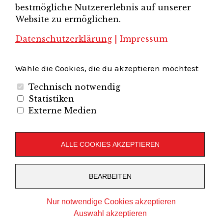
bestmögliche Nutzererlebnis auf unserer
Unternehmerverband Sachsen e.V.
Unternehmervereinigung Uckermark
Website zu ermöglichen.
Unternehmervereinigung Uckermark e.V.
VB
UV BB
UV Sachsen e.V.
Südbrandenburg
VB Westbrandenburg
Vereinigung
Datenschutzerklärung
|
Impressum
Wirtschaftshof Spandau e.V.
Volkswirtschaftlicher Dialog
Wirtschaftsinitiative
Wirtschaftsförderung Potsdam
Flughafenregion Brandenburg
Wähle die Cookies, die du akzeptieren möchtest
Technisch notwendig
Statistiken
Externe Medien
Unternehmerverband Brandenburg-Berlin e.V.
Folgen Sie uns auf
ALLE COOKIES AKZEPTIEREN
LinkedIn
Instagram
Slideshare
Youtube
RSS
BEARBEITEN
Feed
Copyright © 2019
UVBB
Stolz präsentiert von
WordPress
Nur notwendige Cookies akzeptieren
Theme: Zuki von
Elmastudio
Auswahl akzeptieren
veredelt von
VCAT