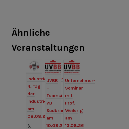
Ähnliche
Veranstaltungen
Industriemuseum:
UVBB
Unternehmer-
4. Tag
–
Seminar
der
Teamsitzung
mit
Industriekultur
VB
Prof.
am
Südbrandenburg
Weiler
08.08.26
am
am
10.08.26
13.08.26
8.