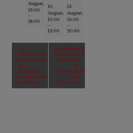
August,
10.
13.
13:00
August,
August,
–
10:00
19:00
18:00
–
–
12:00
20:30
Veranstaltung-
«
6.
Vereinigung
Navigation
Ostdeutscher
Wirtschaftshof
Unternehmertag
Spandau
am
– 87.
30.04.24,
Unternehmerfrühstück
Kongresshotel
am
Potsdam
07.05.24
»