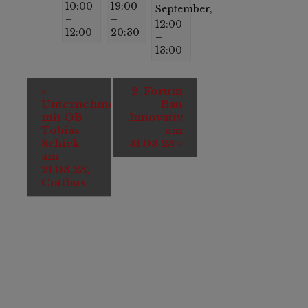
10:00
19:00
September,
–
–
12:00
12:00
20:30
–
13:00
Veranstaltung-
«
2. Forum
Navigation
Unternehmergespräch
Bau
mit OB
Innovativ
Tobias
am
Schick
31.03.23
»
am
21.03.23,
Cottbus