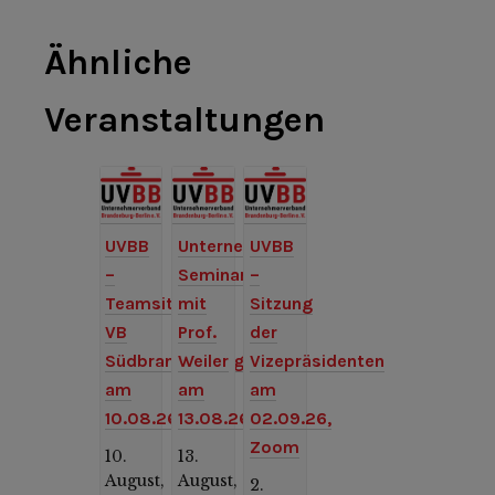
Ähnliche
Veranstaltungen
UVBB
Unternehmer-
UVBB
–
Seminar
–
Teamsitzung
mit
Sitzung
VB
Prof.
der
Südbrandenburg
Weiler
Vizepräsidenten
am
am
am
10.08.26
13.08.26
02.09.26,
Zoom
10.
13.
August,
August,
2.