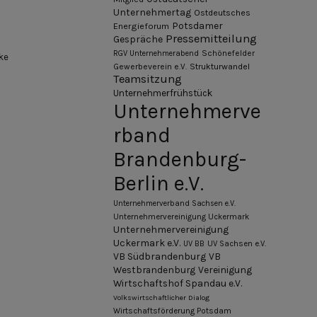
Unternehmertag
Ostdeutsches
Potsdamer
Energieforum
Pressemitteilung
Gespräche
Schönefelder
RGV Unternehmerabend
ke
Gewerbeverein e.V.
Strukturwandel
Teamsitzung
Unternehmerfrühstück
Unternehmerve
rband
Brandenburg-
Berlin e.V.
Unternehmerverband Sachsen e.V.
Unternehmervereinigung Uckermark
Unternehmervereinigung
Uckermark e.V.
UV BB
UV Sachsen e.V.
VB Südbrandenburg
VB
Westbrandenburg
Vereinigung
Wirtschaftshof Spandau e.V.
Volkswirtschaftlicher Dialog
Wirtschaftsförderung Potsdam