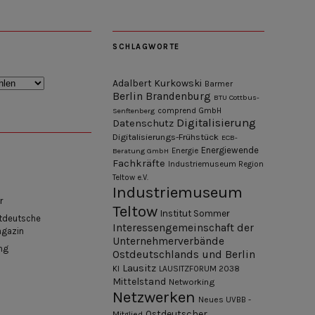
SCHLAGWORTE
Adalbert Kurkowski
Barmer
Berlin
Brandenburg
BTU Cottbus-
Senftenberg
comprend GmbH
Digitalisierung
Datenschutz
Digitalisierungs-Frühstück
ECB-
Energiewende
Beratung GmbH
Energie
Fachkräfte
Industriemuseum Region
Teltow e.V.
Industriemuseum
r
Teltow
Institut Sommer
tdeutsche
Interessengemeinschaft der
agazin
Unternehmerverbände
ng
Ostdeutschlands und Berlin
Lausitz
KI
LAUSITZFORUM 2038
Mittelstand
Networking
Netzwerken
Neues UVBB -
Ostdeutscher
Mitglied