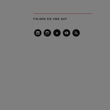
FOLGEN SIE UNS AUF
LinkedIn
Instagram
Slideshare
Youtube
RSS
Feed