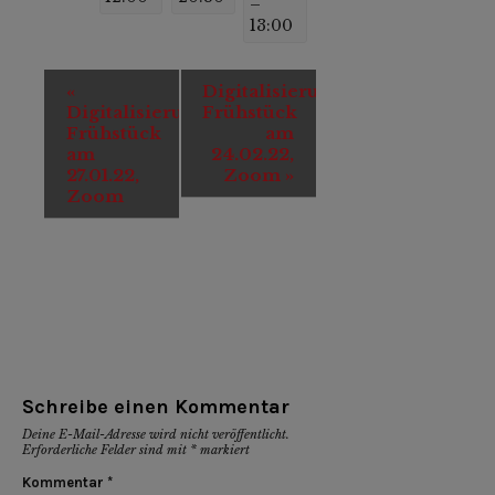
–
13:00
Veranstaltung-
«
Digitalisierungs-
Navigation
Digitalisierungs-
Frühstück
Frühstück
am
am
24.02.22,
27.01.22,
Zoom
»
Zoom
Schreibe einen Kommentar
Deine E-Mail-Adresse wird nicht veröffentlicht.
Erforderliche Felder sind mit
*
markiert
Kommentar
*