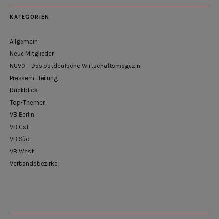
KATEGORIEN
Allgemein
Neue Mitglieder
NUVO – Das ostdeutsche Wirtschaftsmagazin
Pressemitteilung
Rückblick
Top-Themen
VB Berlin
VB Ost
VB Süd
VB West
Verbandsbezirke