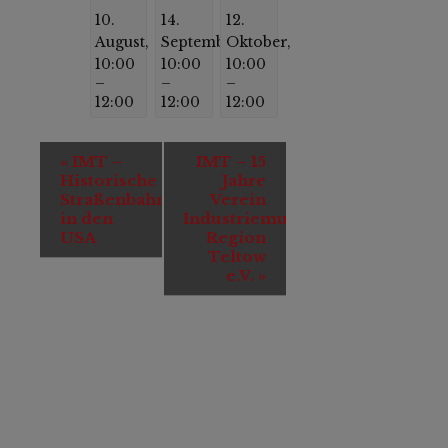
10.
14.
12.
August,
September,
Oktober,
10:00
10:00
10:00
–
–
–
12:00
12:00
12:00
Veranstaltung-
«
IMT –
IMT – 15
Navigation
Historische
Jahre
Straßenbahnen
Verein
in den
Industriemuseum
USA
Region
Teltow
e.V.
»