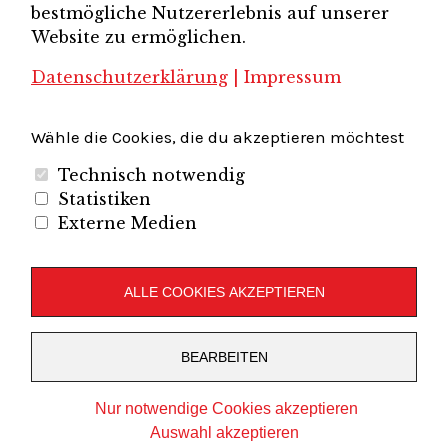
bestmögliche Nutzererlebnis auf unserer
Unternehmerverband Sachsen e.V.
Unternehmervereinigung Uckermark
Website zu ermöglichen.
Unternehmervereinigung Uckermark e.V.
VB
UV BB
UV Sachsen e.V.
Südbrandenburg
VB Westbrandenburg
Vereinigung
Datenschutzerklärung
|
Impressum
Wirtschaftshof Spandau e.V.
Volkswirtschaftlicher Dialog
Wirtschaftsinitiative
Wirtschaftsförderung Potsdam
Flughafenregion Brandenburg
Wähle die Cookies, die du akzeptieren möchtest
Technisch notwendig
Statistiken
Externe Medien
Unternehmerverband Brandenburg-Berlin e.V.
Folgen Sie uns auf
ALLE COOKIES AKZEPTIEREN
LinkedIn
Instagram
Slideshare
Youtube
RSS
BEARBEITEN
Feed
Copyright © 2019
UVBB
Stolz präsentiert von
WordPress
Nur notwendige Cookies akzeptieren
Theme: Zuki von
Elmastudio
Auswahl akzeptieren
veredelt von
VCAT