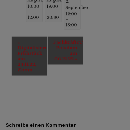
2.
10:00
19:00
September,
–
–
12:00
12:00
20:30
–
13:00
Veranstaltung-
«
FachkräfteTag
Navigation
Digitalisierungs-
Potsdam
Frühstück
am
am
06.12.22
»
24.11.22,
Zoom
Schreibe einen Kommentar