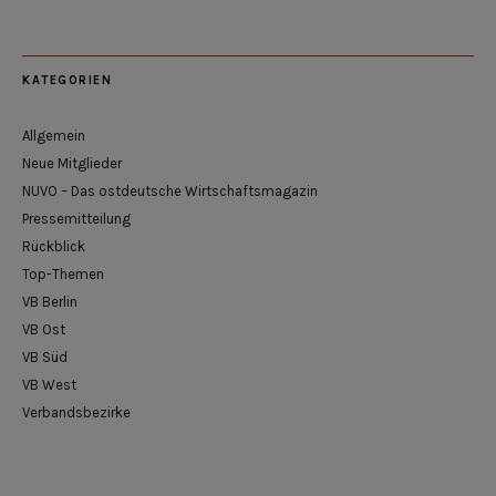
KATEGORIEN
Allgemein
Neue Mitglieder
NUVO – Das ostdeutsche Wirtschaftsmagazin
Pressemitteilung
Rückblick
Top-Themen
VB Berlin
VB Ost
VB Süd
VB West
Verbandsbezirke