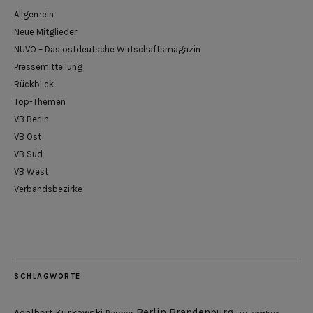
Allgemein
Neue Mitglieder
NUVO – Das ostdeutsche Wirtschaftsmagazin
Pressemitteilung
Rückblick
Top-Themen
VB Berlin
VB Ost
VB Süd
VB West
Verbandsbezirke
SCHLAGWORTE
Berlin
Brandenburg
Adalbert Kurkowski