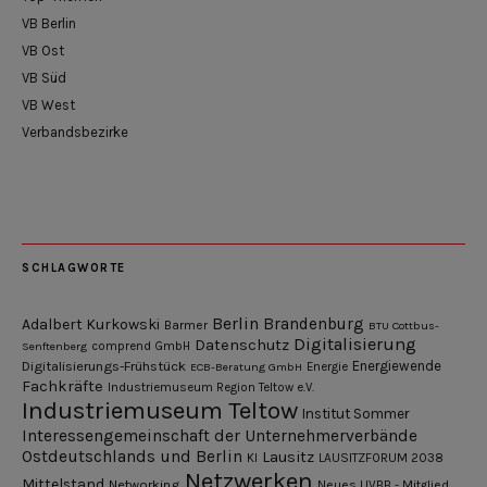
VB Berlin
VB Ost
VB Süd
VB West
Verbandsbezirke
SCHLAGWORTE
Berlin
Brandenburg
Adalbert Kurkowski
Barmer
BTU Cottbus-
Digitalisierung
Datenschutz
Senftenberg
comprend GmbH
Digitalisierungs-Frühstück
Energiewende
ECB-Beratung GmbH
Energie
Fachkräfte
Industriemuseum Region Teltow e.V.
Industriemuseum Teltow
Institut Sommer
Interessengemeinschaft der Unternehmerverbände
Ostdeutschlands und Berlin
Lausitz
KI
LAUSITZFORUM 2038
Netzwerken
Mittelstand
Networking
Neues UVBB - Mitglied