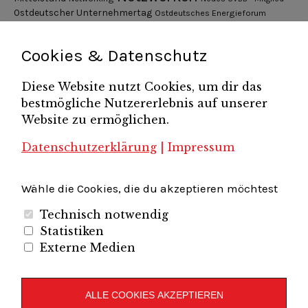
Ostdeutscher Unternehmertag
Ostdeutsches Energieforum
Pressemitteilung
Potsdamer Gespräche
RGV Unternehmerabend
Teamsitzung
Schönefelder Gewerbeverein e.V.
Strukturwandel
Cookies & Datenschutz
Unternehmerfrühstück
Unternehmerverband
Diese Website nutzt Cookies, um dir das
Brandenburg-Berlin e.V.
bestmögliche Nutzererlebnis auf unserer
Unternehmerverband Sachsen e.V.
Unternehmervereinigung Uckermark
Website zu ermöglichen.
Unternehmervereinigung Uckermark e.V.
VB
UV BB
UV Sachsen e.V.
Südbrandenburg
VB Westbrandenburg
Vereinigung
Datenschutzerklärung
|
Impressum
Wirtschaftshof Spandau e.V.
Volkswirtschaftlicher Dialog
Wirtschaftsinitiative
Wirtschaftsförderung Potsdam
Flughafenregion Brandenburg
Wähle die Cookies, die du akzeptieren möchtest
Technisch notwendig
Statistiken
Externe Medien
Unternehmerverband Brandenburg-Berlin e.V.
Folgen Sie uns auf
ALLE COOKIES AKZEPTIEREN