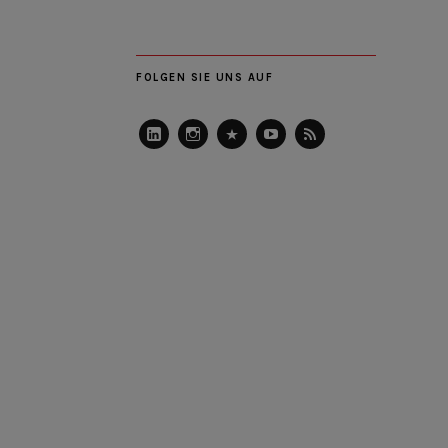
FOLGEN SIE UNS AUF
LinkedIn
Instagram
Slideshare
Youtube
RSS
Feed