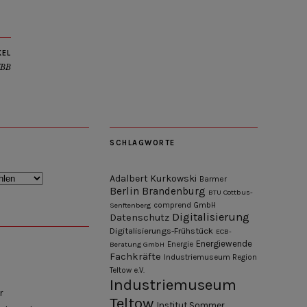
KEL
VBB
SCHLAGWORTE
Adalbert Kurkowski
Barmer
Berlin
Brandenburg
BTU Cottbus-
Senftenberg
comprend GmbH
Digitalisierung
Datenschutz
Digitalisierungs-Frühstück
ECB-
Energiewende
Beratung GmbH
Energie
Fachkräfte
Industriemuseum Region
Teltow e.V.
Industriemuseum
r
Teltow
Institut Sommer