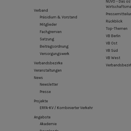
NUVO – Das os
Wirtschaftsm
Verband
Pressemitteilu
Präsidium & Vorstand
Rückblick
Mitglieder
Top-Themen
Fachgremien
VB Berlin
Satzung
VB Ost
Beitragsordnung
VB Süd
Versorgungswerk
VB West
Verbandsbezirke
Verbandsbezir
Veranstaltungen
News
Newsletter
Presse
Projekte
ERFA-KV / Kombinierter Verkehr
Angebote
Akademie