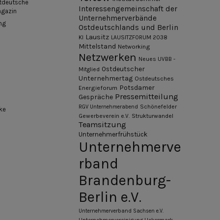
tdeutsche
Interessengemeinschaft der
agazin
Unternehmerverbände
ng
Ostdeutschlands und Berlin
Lausitz
KI
LAUSITZFORUM 2038
Mittelstand
Networking
Netzwerken
Neues UVBB -
Ostdeutscher
Mitglied
Unternehmertag
Ostdeutsches
Potsdamer
Energieforum
Pressemitteilung
Gespräche
Schönefelder
RGV Unternehmerabend
ke
Gewerbeverein e.V.
Strukturwandel
Teamsitzung
Unternehmerfrühstück
Unternehmerve
rband
Brandenburg-
Berlin e.V.
Unternehmerverband Sachsen e.V.