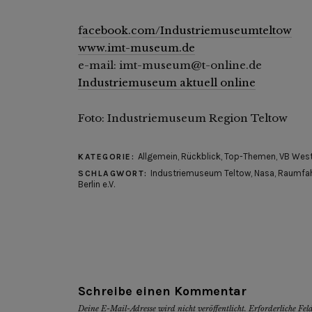
f
acebook.com/Industriemuseumteltow
www.imt-museum.de
e-mail: imt-museum@t-online.de
Industriemuseum aktuell online
Foto: Industriemuseum Region Teltow
Allgemein
,
Rückblick
,
Top-Themen
,
VB Wes
KATEGORIE:
Industriemuseum Teltow
,
Nasa
,
Raumfah
SCHLAGWORT:
Berlin e.V.
Schreibe einen Kommentar
Deine E-Mail-Adresse wird nicht veröffentlicht.
Erforderliche Fel