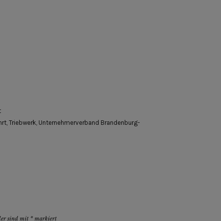
t
rt
,
Triebwerk
,
Unternehmerverband Brandenburg-
der sind mit
*
markiert