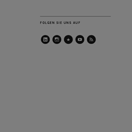
FOLGEN SIE UNS AUF
LinkedIn
Instagram
Slideshare
Youtube
RSS
Feed