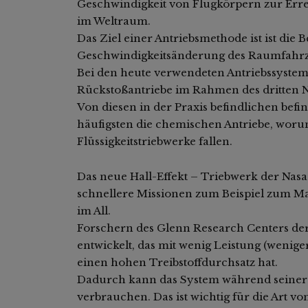
Geschwindigkeit von Flugkörpern zur Err
im Weltraum.
Das Ziel einer Antriebsmethode ist ist die Be
Geschwindigkeitsänderung des Raumfahrz
Bei den heute verwendeten Antriebssystem
Rückstoßantriebe im Rahmen des dritten
Von diesen in der Praxis befindlichen befi
häufigsten die chemischen Antriebe, worunt
Flüssigkeitstriebwerke fallen.
Das neue Hall-Effekt – Triebwerk der Nas
schnellere Missionen zum Beispiel zum Ma
im All.
Forschern des Glenn Research Centers der
entwickelt, das mit wenig Leistung (wenige
einen hohen Treibstoffdurchsatz hat.
Dadurch kann das System während seiner L
verbrauchen. Das ist wichtig für die Art v