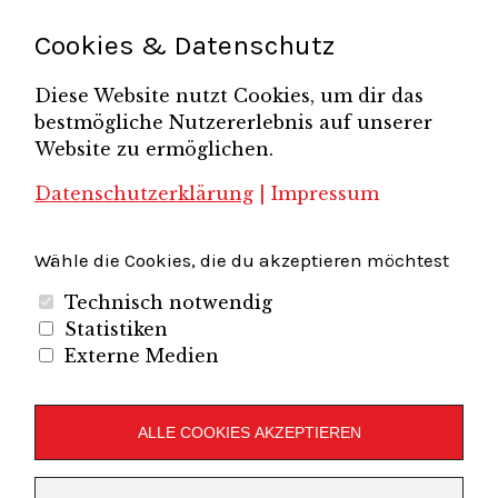
Teamsitzung
Schönefelder Gewerbeverein e.V.
Strukturwandel
Cookies & Datenschutz
Unternehmerfrühstück
Unternehmerverband
Diese Website nutzt Cookies, um dir das
Brandenburg-Berlin e.V.
bestmögliche Nutzererlebnis auf unserer
Unternehmerverband Sachsen e.V.
Unternehmervereinigung Uckermark
Website zu ermöglichen.
Unternehmervereinigung Uckermark e.V.
VB
UV BB
UV Sachsen e.V.
Südbrandenburg
VB Westbrandenburg
Vereinigung
Datenschutzerklärung
|
Impressum
Wirtschaftshof Spandau e.V.
Volkswirtschaftlicher Dialog
Wirtschaftsinitiative
Wirtschaftsförderung Potsdam
Flughafenregion Brandenburg
Wähle die Cookies, die du akzeptieren möchtest
Technisch notwendig
Statistiken
Externe Medien
Unternehmerverband Brandenburg-Berlin e.V.
Folgen Sie uns auf
ALLE COOKIES AKZEPTIEREN