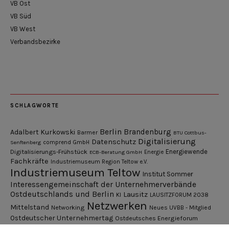
VB Ost
VB Süd
VB West
Verbandsbezirke
SCHLAGWORTE
Berlin
Brandenburg
Adalbert Kurkowski
Barmer
BTU Cottbus-
Digitalisierung
Datenschutz
Senftenberg
comprend GmbH
Digitalisierungs-Frühstück
Energiewende
ECB-Beratung GmbH
Energie
Fachkräfte
Industriemuseum Region Teltow e.V.
Industriemuseum Teltow
Institut Sommer
Interessengemeinschaft der Unternehmerverbände
Ostdeutschlands und Berlin
Lausitz
KI
LAUSITZFORUM 2038
Netzwerken
Mittelstand
Networking
Neues UVBB - Mitglied
Ostdeutscher Unternehmertag
Ostdeutsches Energieforum
Pressemitteilung
Potsdamer Gespräche
RGV Unternehmerabend