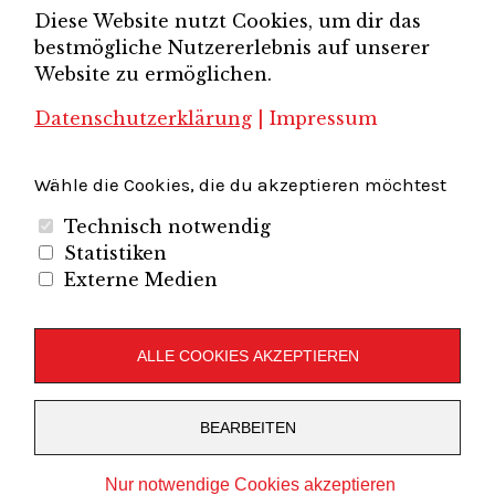
Diese Website nutzt Cookies, um dir das
Brandenburg-Berlin e.V.
bestmögliche Nutzererlebnis auf unserer
Unternehmerverband Sachsen e.V.
Unternehmervereinigung Uckermark
Website zu ermöglichen.
Unternehmervereinigung Uckermark e.V.
VB
UV BB
UV Sachsen e.V.
Südbrandenburg
VB Westbrandenburg
Vereinigung
Datenschutzerklärung
|
Impressum
Wirtschaftshof Spandau e.V.
Volkswirtschaftlicher Dialog
Wirtschaftsinitiative
Wirtschaftsförderung Potsdam
Flughafenregion Brandenburg
Wähle die Cookies, die du akzeptieren möchtest
Technisch notwendig
Statistiken
Externe Medien
Unternehmerverband Brandenburg-Berlin e.V.
Folgen Sie uns auf
ALLE COOKIES AKZEPTIEREN
LinkedIn
Instagram
Slideshare
Youtube
RSS
BEARBEITEN
Feed
Copyright © 2019
UVBB
Nur notwendige Cookies akzeptieren
Stolz präsentiert von
WordPress