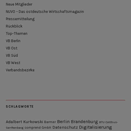
Neue Mitglieder
NUVO – Das ostdeutsche Wirtschaftsmagazin
Pressemitteilung
Rückblick
Top-Themen
VB Berlin
VB Ost
VB Süd
VB West
Verbandsbezirke
SCHLAGWORTE
Berlin
Brandenburg
Adalbert Kurkowski
Barmer
BTU Cottbus-
Digitalisierung
Datenschutz
Senftenberg
comprend GmbH