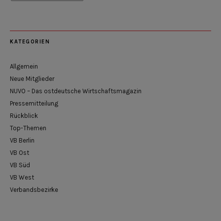
KATEGORIEN
Allgemein
Neue Mitglieder
NUVO – Das ostdeutsche Wirtschaftsmagazin
Pressemitteilung
Rückblick
Top-Themen
VB Berlin
VB Ost
VB Süd
VB West
Verbandsbezirke