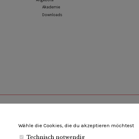
Akademie
Downloads
Unternehmerverband Brandenburg-Berlin e.V
Wähle die Cookies, die du akzeptieren möchtest
Technisch notwendig