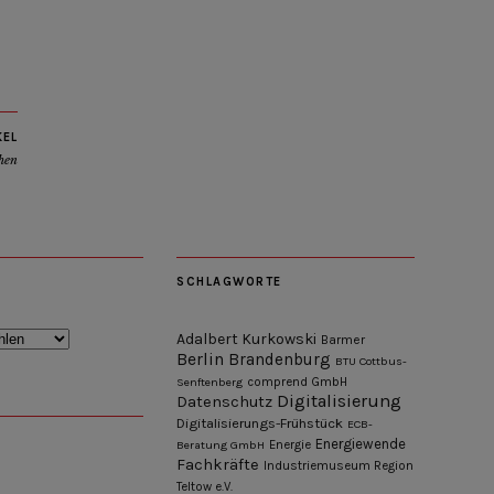
KEL
hen
SCHLAGWORTE
Adalbert Kurkowski
Barmer
Berlin
Brandenburg
BTU Cottbus-
Senftenberg
comprend GmbH
Digitalisierung
Datenschutz
Digitalisierungs-Frühstück
ECB-
Energiewende
Beratung GmbH
Energie
Fachkräfte
Industriemuseum Region
Teltow e.V.