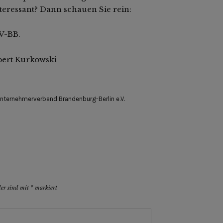
teressant? Dann schauen Sie rein:
V-BB.
bert Kurkowski
nternehmerverband Brandenburg-Berlin e.V.
der sind mit
*
markiert