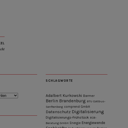
KEL
acht
SCHLAGWORTE
Adalbert Kurkowski
Barmer
Berlin
Brandenburg
BTU Cottbus-
Senftenberg
comprend GmbH
Digitalisierung
Datenschutz
Digitalisierungs-Frühstück
ECB-
Energiewende
Beratung GmbH
Energie