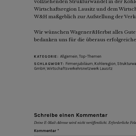
vollziehenden Strukturwandel in der Kohl
Wirtschaftsregion Lausitz und dem Wirtsc
W&H maßgeblich zur Aufstellung der Verke
Wir wünschen Wagener&Herbst alles Gute 
bedanken uns für die überaus erfolgreic
Allgemein
,
Top-Themen
KATEGORIE:
Firmenjubiläum
,
Kohleregion
,
Strukturw
SCHLAGWORT:
GmbH
,
Wirtschaftsverkehrsnetzwerk Lausitz
Schreibe einen Kommentar
Deine E-Mail-Adresse wird nicht veröffentlicht.
Erforderliche Fel
Kommentar
*