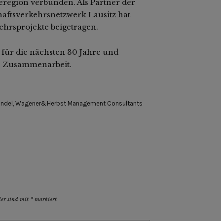
eregion verbunden. Als Partner der
haftsverkehrsnetzwerk Lausitz hat
hrsprojekte beigetragen.
für die nächsten 30 Jahre und
he Zusammenarbeit.
andel
,
Wagener&Herbst Management Consultants
der sind mit
*
markiert