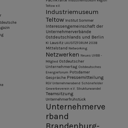
Fachkräfte
Industriemuseum Region
Teltow e.V.
Industriemuseum
r
Teltow
Institut Sommer
tdeutsche
Interessengemeinschaft der
agazin
Unternehmerverbände
ng
Ostdeutschlands und Berlin
Lausitz
KI
LAUSITZFORUM 2038
Mittelstand
Networking
Netzwerken
Neues UVBB -
Ostdeutscher
Mitglied
Unternehmertag
Ostdeutsches
Potsdamer
Energieforum
Pressemitteilung
Gespräche
Schönefelder
RGV Unternehmerabend
ke
Gewerbeverein e.V.
Strukturwandel
Teamsitzung
Unternehmerfrühstück
Unternehmerve
rband
Brandenburg-