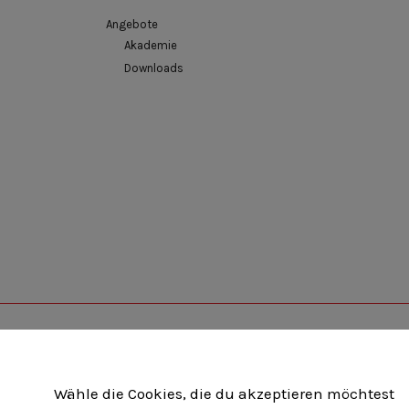
Angebote
Akademie
Downloads
Unternehmerverband Brandenburg-Berlin e.V
Wähle die Cookies, die du akzeptieren möchtest