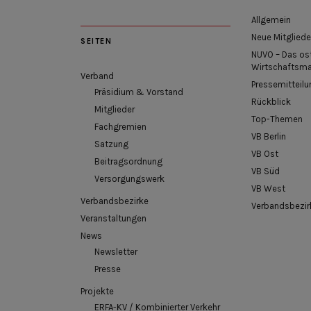
Allgemein
Neue Mitgliede
SEITEN
NUVO – Das os
Wirtschaftsm
Verband
Pressemitteilu
Präsidium & Vorstand
Rückblick
Mitglieder
Top-Themen
Fachgremien
VB Berlin
Satzung
VB Ost
Beitragsordnung
VB Süd
Versorgungswerk
VB West
Verbandsbezirke
Verbandsbezir
Veranstaltungen
News
Newsletter
Presse
Projekte
ERFA-KV / Kombinierter Verkehr