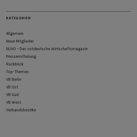
KATEGORIEN
Allgemein
Neue Mitglieder
NUVO – Das ostdeutsche Wirtschaftsmagazin
Pressemitteilung
Rückblick
Top-Themen
VB Berlin
VB Ost
VB Süd
VB West
Verbandsbezirke