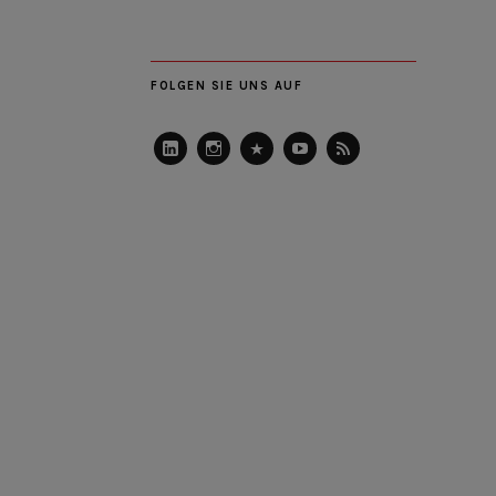
FOLGEN SIE UNS AUF
LinkedIn
Instagram
Slideshare
Youtube
RSS
Feed