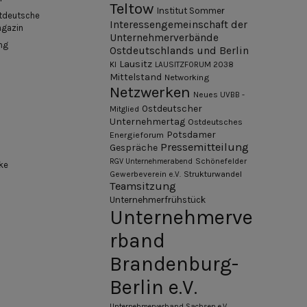
Teltow
Institut Sommer
tdeutsche
Interessengemeinschaft der
agazin
Unternehmerverbände
ng
Ostdeutschlands und Berlin
Lausitz
KI
LAUSITZFORUM 2038
Mittelstand
Networking
Netzwerken
Neues UVBB -
Ostdeutscher
Mitglied
Unternehmertag
Ostdeutsches
Potsdamer
Energieforum
Pressemitteilung
Gespräche
Schönefelder
RGV Unternehmerabend
ke
Gewerbeverein e.V.
Strukturwandel
Teamsitzung
Unternehmerfrühstück
Unternehmerve
rband
Brandenburg-
Berlin e.V.
Unternehmerverband Sachsen e.V.