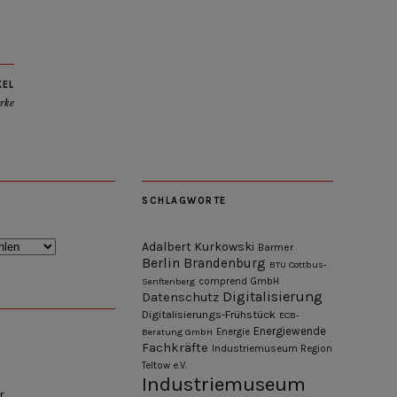
KEL
rke
SCHLAGWORTE
Adalbert Kurkowski
Barmer
Berlin
Brandenburg
BTU Cottbus-
Senftenberg
comprend GmbH
Digitalisierung
Datenschutz
Digitalisierungs-Frühstück
ECB-
Energiewende
Beratung GmbH
Energie
Fachkräfte
Industriemuseum Region
Teltow e.V.
Industriemuseum
r