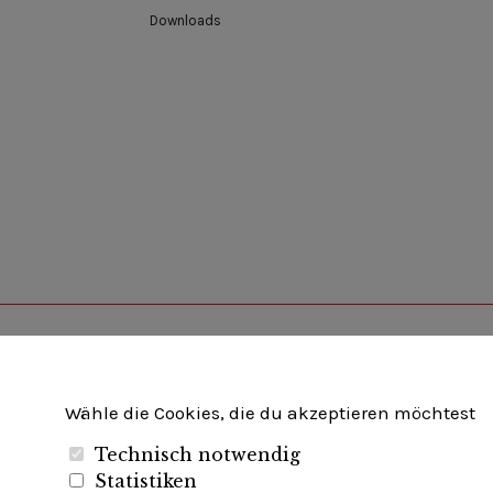
Downloads
Unternehmerverband Brandenburg-Berlin e.V
Wähle die Cookies, die du akzeptieren möchtest
Technisch notwendig
Folgen Sie uns auf
Statistiken