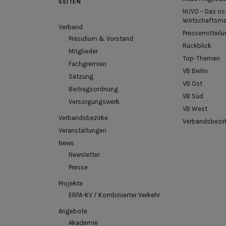
SEITEN
NUVO – Das os
Wirtschaftsm
Verband
Pressemitteilu
Präsidium & Vorstand
Rückblick
Mitglieder
Top-Themen
Fachgremien
VB Berlin
Satzung
VB Ost
Beitragsordnung
VB Süd
Versorgungswerk
VB West
Verbandsbezirke
Verbandsbezir
Veranstaltungen
News
Newsletter
Presse
Projekte
ERFA-KV / Kombinierter Verkehr
Angebote
Akademie