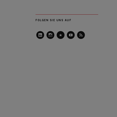
FOLGEN SIE UNS AUF
LinkedIn
Instagram
Slideshare
Youtube
RSS
Feed