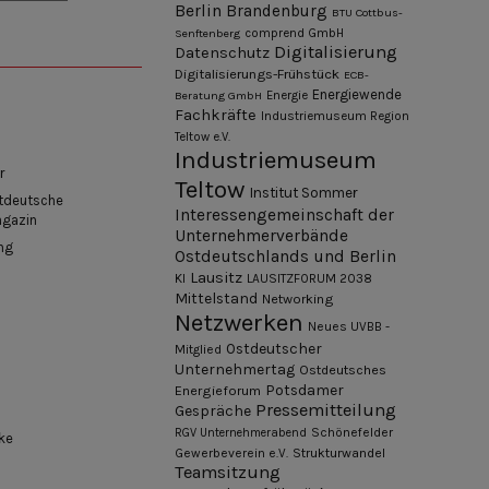
Berlin
Brandenburg
BTU Cottbus-
Senftenberg
comprend GmbH
Digitalisierung
Datenschutz
Digitalisierungs-Frühstück
ECB-
Energiewende
Beratung GmbH
Energie
Fachkräfte
Industriemuseum Region
Teltow e.V.
Industriemuseum
r
Teltow
Institut Sommer
tdeutsche
Interessengemeinschaft der
agazin
Unternehmerverbände
ng
Ostdeutschlands und Berlin
Lausitz
KI
LAUSITZFORUM 2038
Mittelstand
Networking
Netzwerken
Neues UVBB -
Ostdeutscher
Mitglied
Unternehmertag
Ostdeutsches
Potsdamer
Energieforum
Pressemitteilung
Gespräche
Schönefelder
RGV Unternehmerabend
ke
Gewerbeverein e.V.
Strukturwandel
Teamsitzung