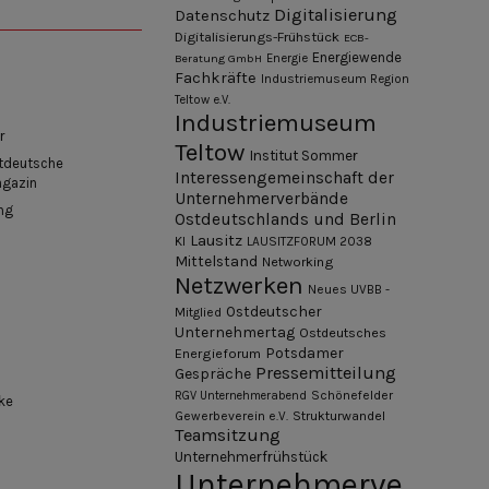
Digitalisierung
Datenschutz
Digitalisierungs-Frühstück
ECB-
Energiewende
Beratung GmbH
Energie
Fachkräfte
Industriemuseum Region
Teltow e.V.
Industriemuseum
r
Teltow
Institut Sommer
tdeutsche
Interessengemeinschaft der
agazin
Unternehmerverbände
ng
Ostdeutschlands und Berlin
Lausitz
KI
LAUSITZFORUM 2038
Mittelstand
Networking
Netzwerken
Neues UVBB -
Ostdeutscher
Mitglied
Unternehmertag
Ostdeutsches
Potsdamer
Energieforum
Pressemitteilung
Gespräche
Schönefelder
RGV Unternehmerabend
ke
Gewerbeverein e.V.
Strukturwandel
Teamsitzung
Unternehmerfrühstück
Unternehmerve