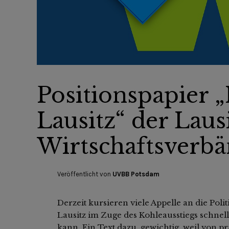
Positionspapier 
Lausitz“ der Laus
Wirtschaftsverb
Veröffentlicht von
UVBB Potsdam
Derzeit kursieren viele Appelle an die Poli
Lausitz im Zuge des Kohleausstiegs schnell
kann. Ein Text dazu, gewichtig, weil von p