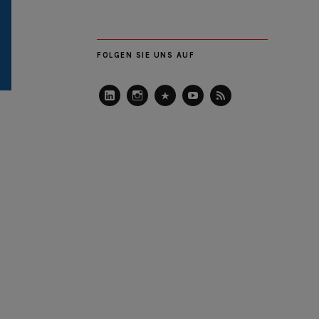
FOLGEN SIE UNS AUF
LinkedIn
Instagram
Slideshare
Youtube
RSS
Feed