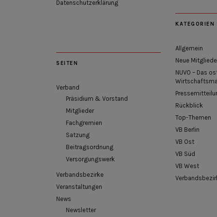
Datenschutzerklärung
KATEGORIEN
Allgemein
Neue Mitgliede
SEITEN
NUVO – Das os
Wirtschaftsm
Verband
Pressemitteilu
Präsidium & Vorstand
Rückblick
Mitglieder
Top-Themen
Fachgremien
VB Berlin
Satzung
VB Ost
Beitragsordnung
VB Süd
Versorgungswerk
VB West
Verbandsbezirke
Verbandsbezir
Veranstaltungen
News
Newsletter