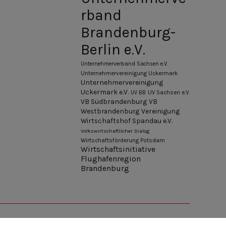
rband
Brandenburg-
Berlin e.V.
Unternehmerverband Sachsen e.V.
Unternehmervereinigung Uckermark
Unternehmervereinigung
Uckermark e.V.
UV BB
UV Sachsen e.V.
VB Südbrandenburg
VB
Westbrandenburg
Vereinigung
Wirtschaftshof Spandau e.V.
Volkswirtschaftlicher Dialog
Wirtschaftsförderung Potsdam
Wirtschaftsinitiative
Flughafenregion
Brandenburg