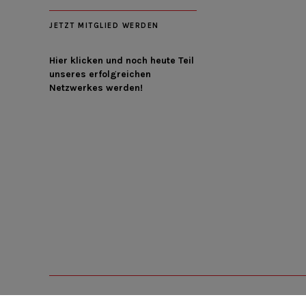
JETZT MITGLIED WERDEN
Hier klicken und noch heute Teil
unseres erfolgreichen
Netzwerkes werden!