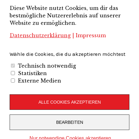
Unternehmerverband
Diese Website nutzt Cookies, um dir das
Brandenburg-Berlin e.V.
bestmögliche Nutzererlebnis auf unserer
Unternehmerverband Sachsen e.V.
Unternehmervereinigung Uckermark
Website zu ermöglichen.
Unternehmervereinigung Uckermark e.V.
VB
UV BB
UV Sachsen e.V.
Südbrandenburg
VB Westbrandenburg
Vereinigung
Datenschutzerklärung
|
Impressum
Wirtschaftshof Spandau e.V.
Volkswirtschaftlicher Dialog
Wirtschaftsinitiative
Wirtschaftsförderung Potsdam
Flughafenregion Brandenburg
Wähle die Cookies, die du akzeptieren möchtest
Technisch notwendig
Statistiken
Externe Medien
Unternehmerverband Brandenburg-Berlin e.V.
Folgen Sie uns auf
ALLE COOKIES AKZEPTIEREN
LinkedIn
Instagram
Slideshare
Youtube
RSS
BEARBEITEN
Feed
Copyright © 2019
UVBB
Stolz präsentiert von
WordPress
Nur notwendige Cookies akzeptieren