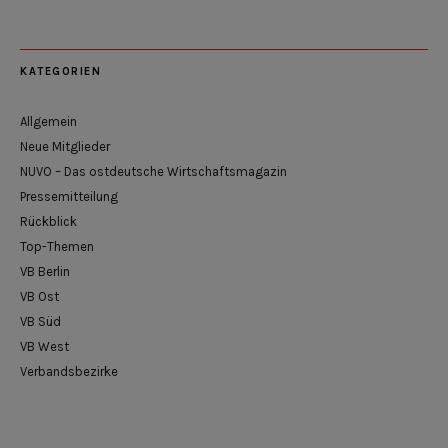
KATEGORIEN
Allgemein
Neue Mitglieder
NUVO – Das ostdeutsche Wirtschaftsmagazin
Pressemitteilung
Rückblick
Top-Themen
VB Berlin
VB Ost
VB Süd
VB West
Verbandsbezirke