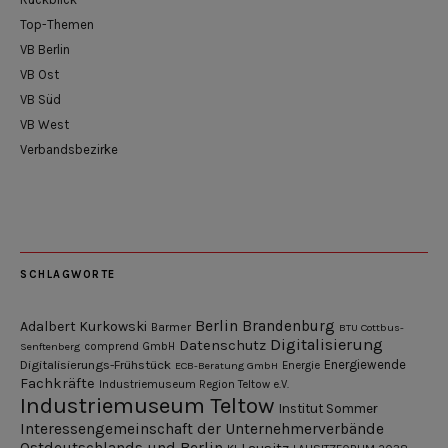
Top-Themen
VB Berlin
VB Ost
VB Süd
VB West
Verbandsbezirke
SCHLAGWORTE
Berlin
Brandenburg
Adalbert Kurkowski
Barmer
BTU Cottbus-
Digitalisierung
Datenschutz
Senftenberg
comprend GmbH
Digitalisierungs-Frühstück
Energiewende
ECB-Beratung GmbH
Energie
Fachkräfte
Industriemuseum Region Teltow e.V.
Industriemuseum Teltow
Institut Sommer
Interessengemeinschaft der Unternehmerverbände