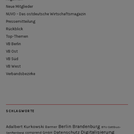
Neue Mitglieder
NUVO – Das ostdeutsche Wirtschaftsmagazin
Pressemitteilung
Rückblick
Top-Themen
VB Berlin
VB Ost
VB Süd
VB West
Verbandsbezirke
SCHLAGWORTE
Berlin
Brandenburg
Adalbert Kurkowski
Barmer
BTU Cottbus-
Digitalisierung
Datenschutz
Senftenberg
comprend GmbH