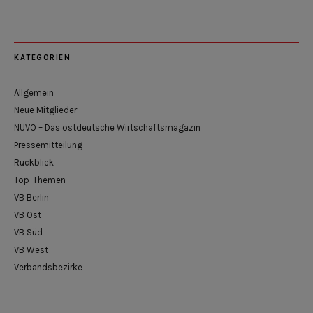
KATEGORIEN
Allgemein
Neue Mitglieder
NUVO – Das ostdeutsche Wirtschaftsmagazin
Pressemitteilung
Rückblick
Top-Themen
VB Berlin
VB Ost
VB Süd
VB West
Verbandsbezirke