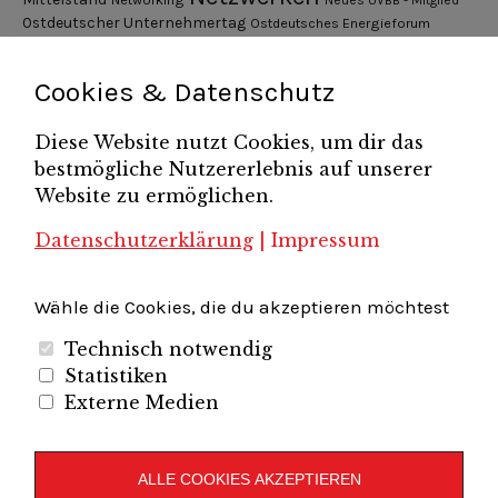
Ostdeutscher Unternehmertag
Ostdeutsches Energieforum
Pressemitteilung
Potsdamer Gespräche
RGV Unternehmerabend
Teamsitzung
Schönefelder Gewerbeverein e.V.
Strukturwandel
Cookies & Datenschutz
Unternehmerfrühstück
Unternehmerverband
Diese Website nutzt Cookies, um dir das
Brandenburg-Berlin e.V.
bestmögliche Nutzererlebnis auf unserer
Unternehmerverband Sachsen e.V.
Unternehmervereinigung Uckermark
Website zu ermöglichen.
Unternehmervereinigung Uckermark e.V.
VB
UV BB
UV Sachsen e.V.
Südbrandenburg
VB Westbrandenburg
Vereinigung
Datenschutzerklärung
|
Impressum
Wirtschaftshof Spandau e.V.
Volkswirtschaftlicher Dialog
Wirtschaftsinitiative
Wirtschaftsförderung Potsdam
Flughafenregion Brandenburg
Wähle die Cookies, die du akzeptieren möchtest
Technisch notwendig
Statistiken
Externe Medien
Unternehmerverband Brandenburg-Berlin e.V.
Folgen Sie uns auf
ALLE COOKIES AKZEPTIEREN