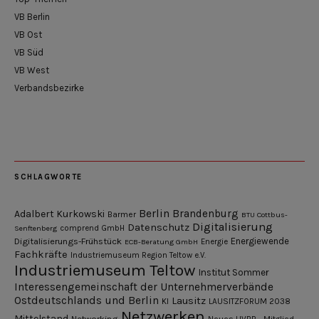
VB Berlin
VB Ost
VB Süd
VB West
Verbandsbezirke
SCHLAGWORTE
Berlin
Brandenburg
Adalbert Kurkowski
Barmer
BTU Cottbus-
Digitalisierung
Datenschutz
Senftenberg
comprend GmbH
Digitalisierungs-Frühstück
Energiewende
ECB-Beratung GmbH
Energie
Fachkräfte
Industriemuseum Region Teltow e.V.
Industriemuseum Teltow
Institut Sommer
Interessengemeinschaft der Unternehmerverbände
Ostdeutschlands und Berlin
Lausitz
KI
LAUSITZFORUM 2038
Netzwerken
Mittelstand
Networking
Neues UVBB - Mitglied