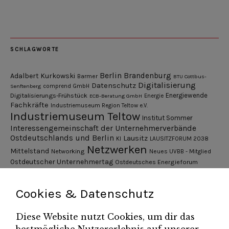
SCHLAGWORTE
Berlin
Brandenburg
Adalbert Kurkowski
Barmer
BTU Cottbus-
Digitalisierung
Datenschutz
Senftenberg
comprend GmbH
Digitalisierungs-Frühstück
Energiewende
ECB-Beratung GmbH
Energie
Fachkräfte
Industriemuseum Region Teltow e.V.
Industriemuseum Teltow
Institut Sommer
Interessengemeinschaft der Unternehmerverbände
Ostdeutschlands und Berlin
Lausitz
KI
LAUSITZFORUM 2038
Netzwerken
Mittelstand
Networking
Neues UVBB - Mitglied
Ostdeutscher Unternehmertag
Ostdeutsches Energieforum
Pressemitteilung
Potsdamer Gespräche
RGV Unternehmerabend
Teamsitzung
Schönefelder Gewerbeverein e.V.
Strukturwandel
Cookies & Datenschutz
Unternehmerfrühstück
Unternehmerverband
Diese Website nutzt Cookies, um dir das
Brandenburg-Berlin e.V.