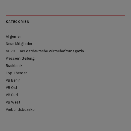
KATEGORIEN
Allgemein
Neue Mitglieder
NUVO – Das ostdeutsche Wirtschaftsmagazin
Pressemitteilung
Rückblick
Top-Themen
VB Berlin
VB Ost
VB Süd
VB West
Verbandsbezirke