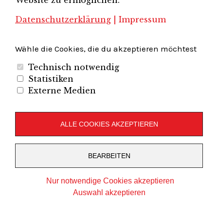
Website zu ermöglichen.
Presse
Datenschutzerklärung
|
Impressum
Projekte
ERFA-KV / Kombinierter Verkehr
Angebote
Wähle die Cookies, die du akzeptieren möchtest
Akademie
Technisch notwendig
Downloads
Statistiken
Externe Medien
ALLE COOKIES AKZEPTIEREN
RÜCKBLICK
BEARBEITEN
Rückblick
Nur notwendige Cookies akzeptieren
Auswahl akzeptieren
KATEGORIEN
Cookies bearbeiten