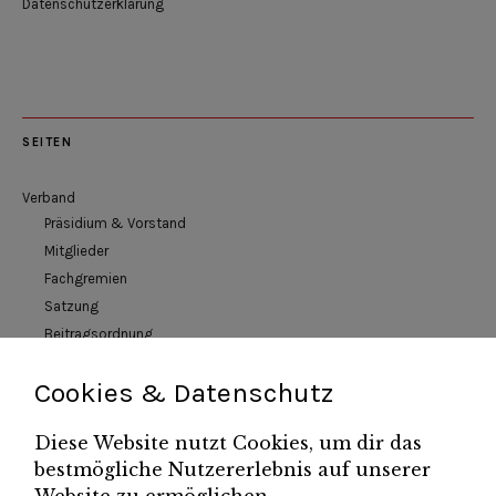
Datenschutzerklärung
SEITEN
Verband
Präsidium & Vorstand
Mitglieder
Fachgremien
Satzung
Beitragsordnung
Versorgungswerk
Cookies & Datenschutz
Verbandsbezirke
Veranstaltungen
Diese Website nutzt Cookies, um dir das
News
bestmögliche Nutzererlebnis auf unserer
Newsletter