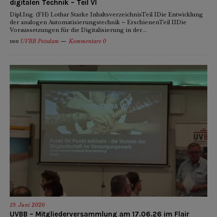
digitalen Technik – Teil VI
Dipl.Ing. (FH) Lothar Starke InhaltsverzeichnisTeil IDie Entwicklung
der analogen Automatisierungstechnik – ErschienenTeil IIDie
Voraussetzungen für die Digitalisierung in der...
von
UVBB Potsdam
Kommentare 0
19. Juni 2026
UVBB – Mitgliederversammlung am 17.06.26 im Flair